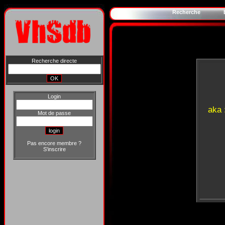
Recherche
Recherche directe
Login
aka 
Mot de passe
Pas encore membre ?
S'inscrire