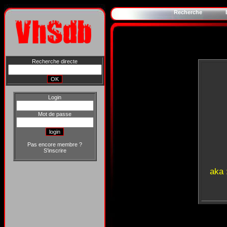
Recherche
Recherche directe
Login
Mot de passe
Pas encore membre ?
S'inscrire
aka 