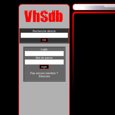
Recher
Recherche directe
Login
Mot de passe
Pas encore membre ?
S'inscrire