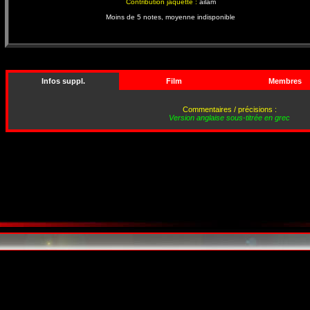
Contribution jaquette :
ailam
Moins de 5 notes, moyenne indisponible
Infos suppl.
Film
Membres
Commentaires / précisions :
Version anglaise sous-titrée en grec