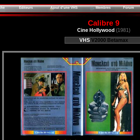
che
Editeurs
Ajout d'une VHS
Membres
Forum
Calibre 9
Cine Hollywood
(1981)
VHS
V2000
Betamax