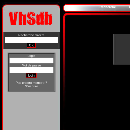
Recherche
Recherche directe
Login
Mot de passe
Pas encore membre ?
S'inscrire