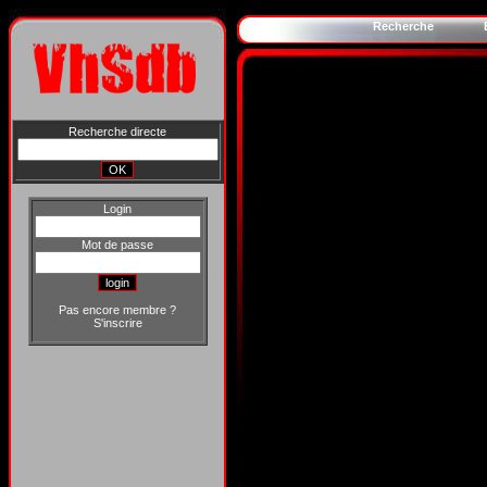
Recherche
Recherche directe
Login
Mot de passe
Pas encore membre ?
S'inscrire