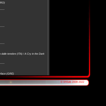
(CRO)
____
____
____
 dalle tenebre (ITA) / A Cry in the Dark
____
carface (GRE)
© VHSdb 2008-2022