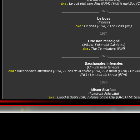
aka :
Le colt était son dieu (FRA) / Kolt je moj Bog 
____________________
1973
________________
Le boss
(
Il boss
)
aka :
Le boss (FRA) / The Boss (NL)
____________________
1974
________________
Titre non renseigné
(
Milano: il clan dei Calabresi
)
aka :
The Terminators (FIN)
____________________
1975
________________
Bacchanales infernales
(
Un urlo nelle tenebre
)
aka :
Bacchanales infernales (FRA) / L'oeil de la colère (FRA) / Le malin (FRA) / Un urlo
(NL) / Le tueur de la nuit (FRA)
____________________
1976
________________
Mister Scarface
(
I padroni della città
)
aka :
Blood & Bullits (UK) / Rulles of the City (GRE) / Mr S