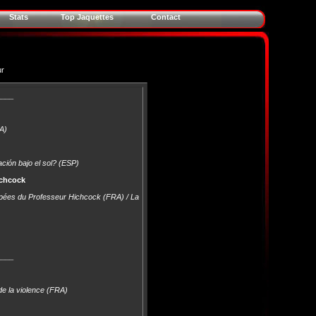
Stats
Top Jaquettes
Contact
ur
____
A)
ción bajo el sol? (ESP)
tchcock
upées du Professeur Hichcock (FRA) / La
____
de la violence (FRA)