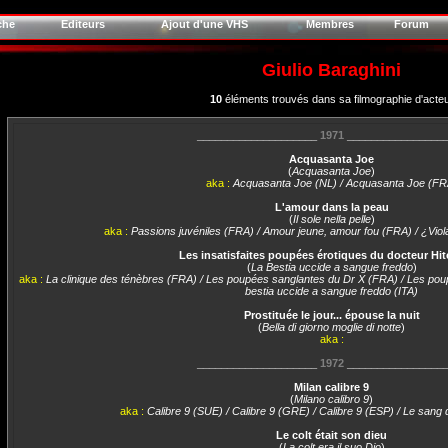
che
Editeurs
Ajout d'une VHS
Membres
Forum
Giulio Baraghini
10
éléments trouvés dans sa filmographie d'acte
____________________
1971
________________
Acquasanta Joe
(
Acquasanta Joe
)
aka :
Acquasanta Joe (NL) / Acquasanta Joe (FR
L'amour dans la peau
(
Il sole nella pelle
)
aka :
Passions juvéniles (FRA) / Amour jeune, amour fou (FRA) / ¿Viola
Les insatisfaites poupées érotiques du docteur Hi
(
La Bestia uccide a sangue freddo
)
aka :
La clinique des ténèbres (FRA) / Les poupées sanglantes du Dr X (FRA) / Les po
bestia uccide a sangue freddo (ITA)
Prostituée le jour... épouse la nuit
(
Bella di giorno moglie di notte
)
aka :
____________________
1972
________________
Milan calibre 9
(
Milano calibro 9
)
aka :
Calibre 9 (SUE) / Calibre 9 (GRE) / Calibre 9 (ESP) / Le sang 
Le colt était son dieu
(
La colt era il suo Dio
)