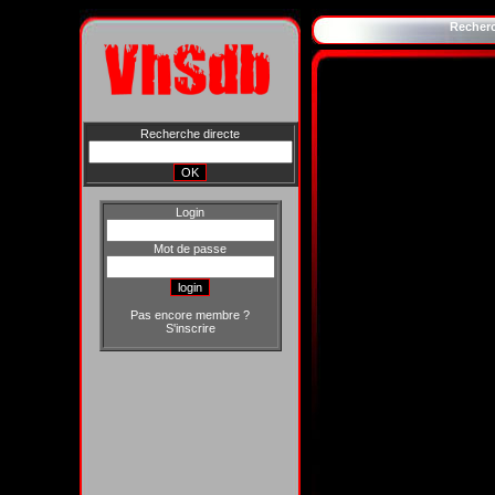
Recher
Recherche directe
Login
Mot de passe
Pas encore membre ?
S'inscrire