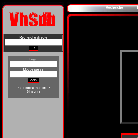
Recherche
Recherche directe
Login
Mot de passe
Pas encore membre ?
S'inscrire