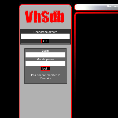
Recher
Recherche directe
Login
Mot de passe
Pas encore membre ?
S'inscrire