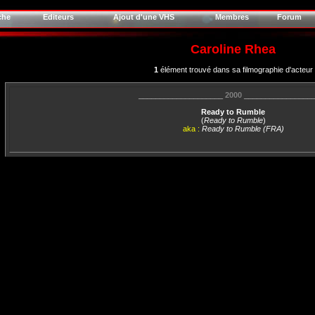
che
Editeurs
Ajout d'une VHS
Membres
Forum
Caroline Rhea
1
élément trouvé dans sa filmographie d'acteur
____________________
2000
________________
Ready to Rumble
(
Ready to Rumble
)
aka :
Ready to Rumble (FRA)