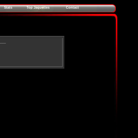
Stats
Top Jaquettes
Contact
____