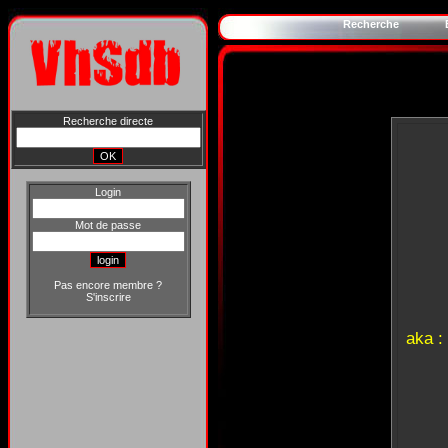
Recherche
Recherche directe
Login
Mot de passe
Pas encore membre ?
S'inscrire
aka :