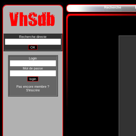
Recherche
Recherche directe
Login
Mot de passe
Pas encore membre ?
S'inscrire