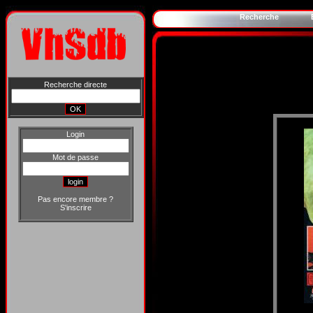
Recherche
Recherche directe
Login
Mot de passe
Pas encore membre ?
S'inscrire