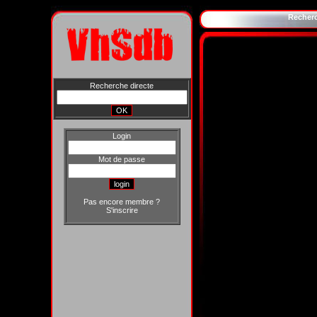
Recher
Recherche directe
Login
Mot de passe
Pas encore membre ?
S'inscrire