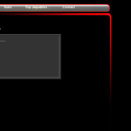
Stats
Top Jaquettes
Contact
r
____