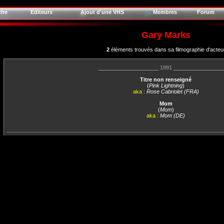
che
Editeurs
Ajout d'une VHS
Membres
Forum
Gary Marks
2
éléments trouvés dans sa filmographie d'acteu
____________________
1991
________________
Titre non renseigné
(
Pink Lightning
)
aka :
Rose Cabriolet (FRA)
Mom
(
Mom
)
aka :
Mom (DE)