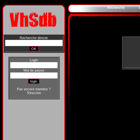
Recherche
Recherche directe
Login
Mot de passe
Pas encore membre ?
S'inscrire