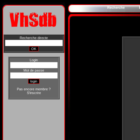
Recherche
Recherche directe
Login
Mot de passe
Pas encore membre ?
S'inscrire