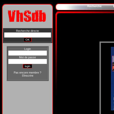
Recherche
Recherche directe
Login
Mot de passe
Pas encore membre ?
S'inscrire