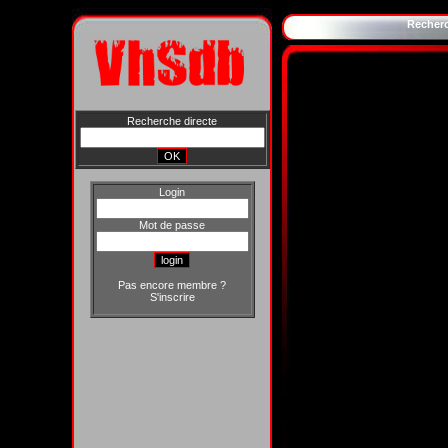
Recher
Recherche directe
Login
Mot de passe
Pas encore membre ?
S'inscrire