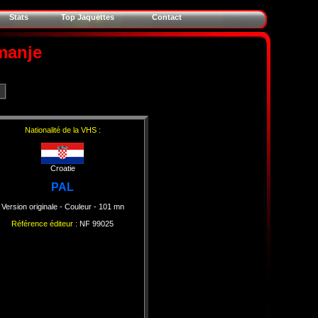
Stats
Top Jaquettes
Contact
imanje
Nationalité de la VHS :
Croatie
PAL
Version originale
- Couleur
- 101 mn
Référence éditeur :
NF 99025