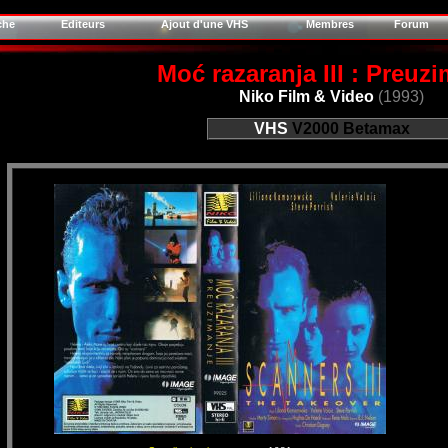
che
Editeurs
Ajout d'une VHS
Membres
Forum
Moć razaranja III : Preuz
Niko Film & Video
(1993)
VHS
V2000
Betamax