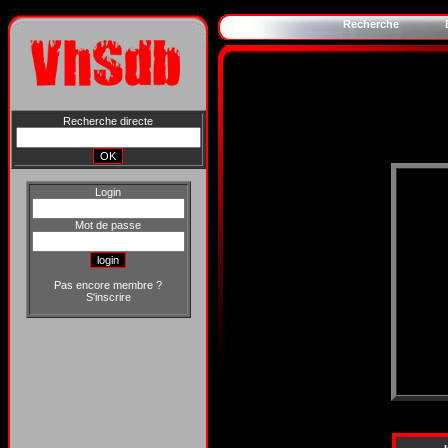
Recherche
Recherche directe
Login
Mot de passe
Pas encore membre ?
S'inscrire