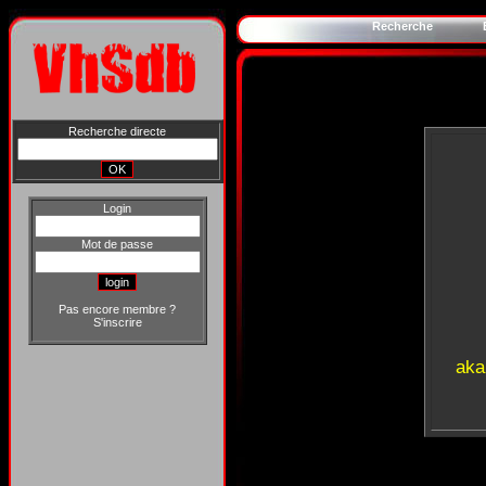
Recherche
Recherche directe
Login
Mot de passe
Pas encore membre ?
S'inscrire
aka