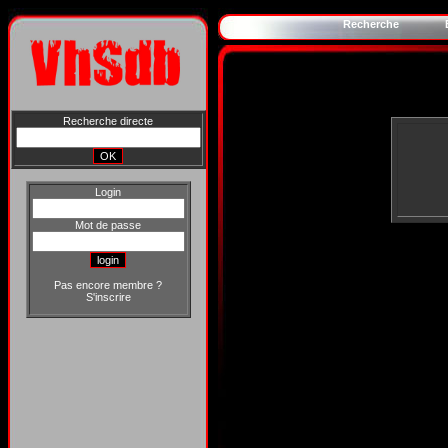
Recherche
Recherche directe
Login
Mot de passe
Pas encore membre ?
S'inscrire