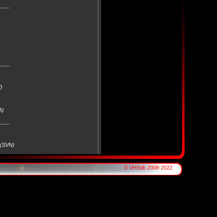
____
____
)
A)
____
 (SVN)
____
© VHSdb 2008-2022
____