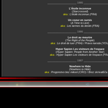
____________________
1985
________________
L'étoile inconnue
(
Starcrossed
)
aka :
L'étoile inconnue (FRA)
Un coeur en sursis
(
A Time to Live
)
aka :
Les larmes du destin (FRA)
____________________
1986
________________
Le droit au meurtre
(
The Right of the People
)
aka :
Le droit de tuer (FRA) / Prava naroda (YOU
Hyper Sapien Les visiteurs de l'espace
(
Hyper Sapien: People from Another Star
)
aka :
Hyper Sapien Les visiteurs de l'espace (FR
____________________
1987
________________
Nowhere to Hide
(
Nowhere to Hide
)
aka :
Progonstvo bez milosti (CRO) / Brez skrivališča
____________________
1994
________________
Le justicier - L'ultime combat
(
Titre VO non renseigné)
aka :
Smrtonosna želja 5: Lice smrti (CRO)
____________________
1996
________________
Virus
(
Virus
)
aka :
Virus (FRA)