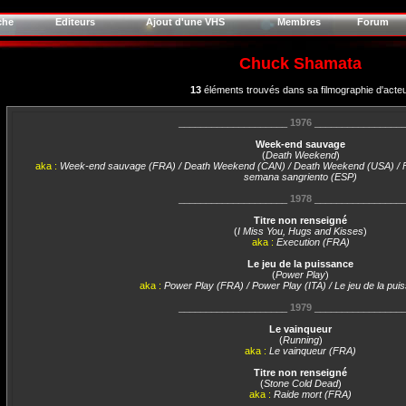
che
Editeurs
Ajout d'une VHS
Membres
Forum
Chuck Shamata
13
éléments trouvés dans sa filmographie d'acte
____________________
1976
________________
Week-end sauvage
(
Death Weekend
)
aka :
Week-end sauvage (FRA) / Death Weekend (CAN) / Death Weekend (USA) / Fi
semana sangriento (ESP)
____________________
1978
________________
Titre non renseigné
(
I Miss You, Hugs and Kisses
)
aka :
Execution (FRA)
Le jeu de la puissance
(
Power Play
)
aka :
Power Play (FRA) / Power Play (ITA) / Le jeu de la pu
____________________
1979
________________
Le vainqueur
(
Running
)
aka :
Le vainqueur (FRA)
Titre non renseigné
(
Stone Cold Dead
)
aka :
Raide mort (FRA)