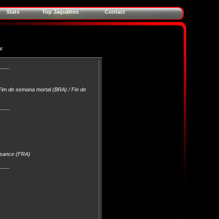
Stats
Top Jaquettes
Contact
ur
____
m de semana mortal (BRA) / Fin de
____
issance (FRA)
____