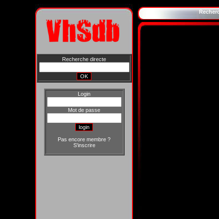
Recher
Recherche directe
Login
Mot de passe
Pas encore membre ?
S'inscrire