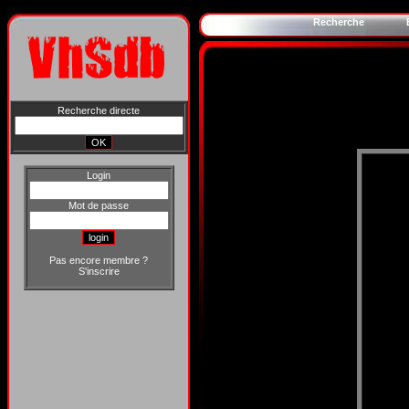
Recherche
Recherche directe
Login
Mot de passe
Pas encore membre ?
S'inscrire