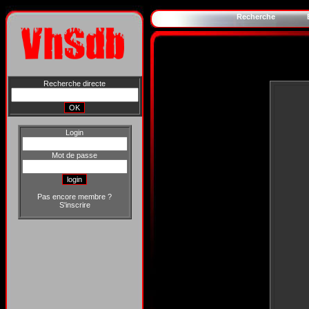
Recherche
Recherche directe
Login
Mot de passe
Pas encore membre ?
S'inscrire