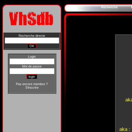
Recherche
Recherche directe
Login
Mot de passe
Pas encore membre ?
S'inscrire
ak
aka :