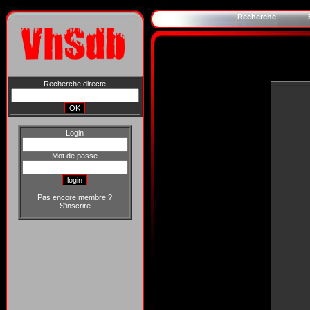
Recherche
Recherche directe
Login
Mot de passe
Pas encore membre ?
S'inscrire