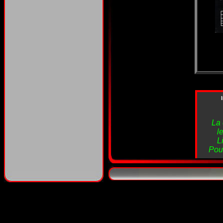
La 
l
L
Pour