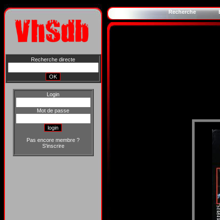
Recherche
Recherche directe
Login
Mot de passe
Pas encore membre ?
S'inscrire