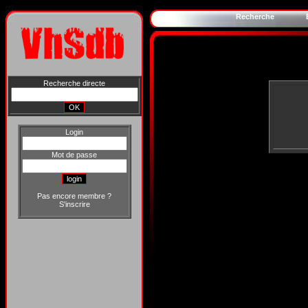
Recherche
Recherche directe
Login
Mot de passe
Pas encore membre ?
S'inscrire