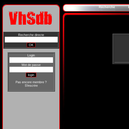
Recherche
Recherche directe
Login
Mot de passe
Pas encore membre ?
S'inscrire