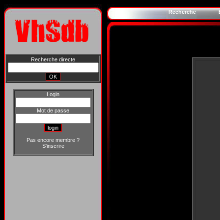
Recherche
Recherche directe
Login
Mot de passe
Pas encore membre ?
S'inscrire