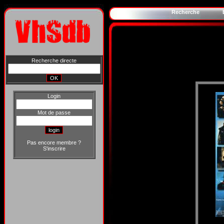
Recherche
Recherche directe
Login
Mot de passe
Pas encore membre ?
S'inscrire