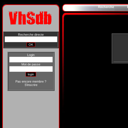
Recherche
Recherche directe
Login
Mot de passe
Pas encore membre ?
S'inscrire