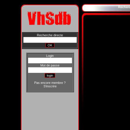
Recher
Recherche directe
Login
Mot de passe
Pas encore membre ?
S'inscrire