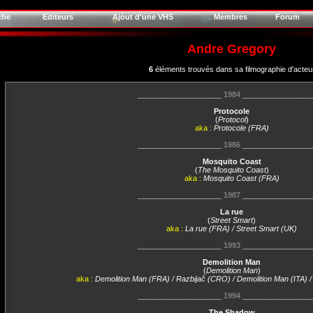
che
Editeurs
Ajout d'une VHS
Membres
Forum
Andre Gregory
6
éléments trouvés dans sa filmographie d'acteu
____________________
1984
________________
Protocole
(
Protocol
)
aka :
Protocole (FRA)
____________________
1986
________________
Mosquito Coast
(
The Mosquito Coast
)
aka :
Mosquito Coast (FRA)
____________________
1987
________________
La rue
(
Street Smart
)
aka :
La rue (FRA) / Street Smart (UK)
____________________
1993
________________
Demolition Man
(
Demolition Man
)
aka :
Demolition Man (FRA) / Razbijač (CRO) / Demolition Man (ITA) 
____________________
1994
________________
The Shadow