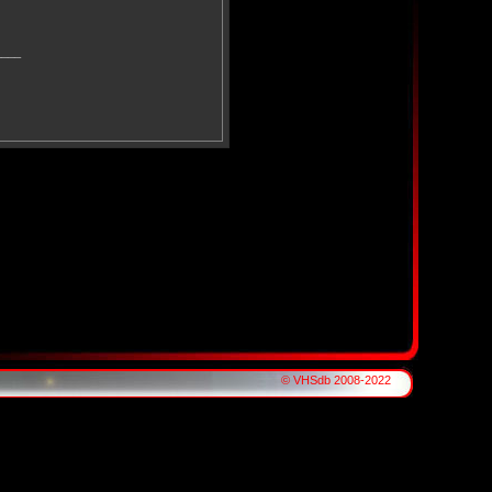
____
© VHSdb 2008-2022