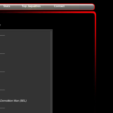
Stats
Top Jaquettes
Contact
r
____
____
____
____
/ Demolition Man (BEL)
____