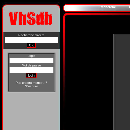
Recherche
Recherche directe
Login
Mot de passe
Pas encore membre ?
S'inscrire