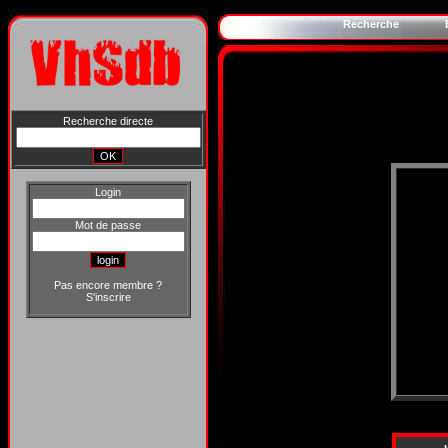
Recherche
Recherche directe
Login
Mot de passe
Pas encore membre ?
S'inscrire