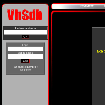
Recherche
Recherche directe
Login
aka 
Mot de passe
Pas encore membre ?
S'inscrire