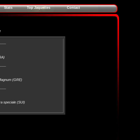
Stats
Top Jaquettes
Contact
r
____
RA)
____
d Magnum (GRE)
____
dra speciale (SUI)