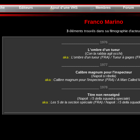
che
Editeurs
Ajout d'une VHS
Membres
Forum
Franco Marino
3
éléments trouvés dans sa filmographie d'acteu
____________________
1976
________________
L'ombre d'un tueur
(
Con la rabbia agli occhi
)
aka :
L'ombre d'un tueur (FRA) / Tueur à gages (F
____________________
1977
________________
Calibre magnum pour l'inspecteur
(
Napoli si ribella
)
aka :
Calibre magnum pour l'inspecteur (FRA) / A Man Calle
____________________
1978
________________
Titre non renseigné
(
Napoli : i 5 della squadra speciale
)
aka :
Les 5 de la section spéciale (FRA) / Napoli : i 5 della squa