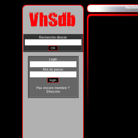
Recher
Recherche directe
Login
Mot de passe
Pas encore membre ?
S'inscrire