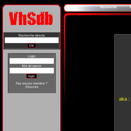
Recherche
Recherche directe
Login
Mot de passe
Pas encore membre ?
S'inscrire
aka 