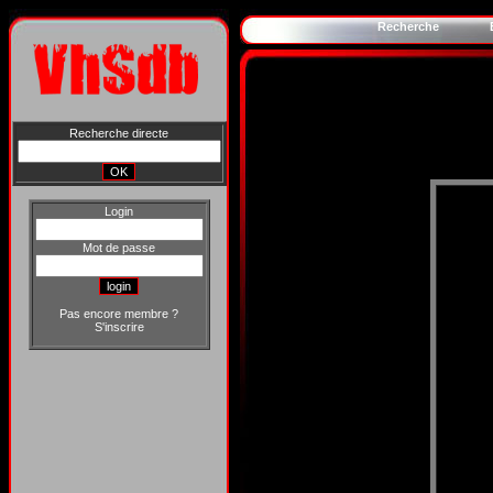
Recherche
Recherche directe
Login
Mot de passe
Pas encore membre ?
S'inscrire