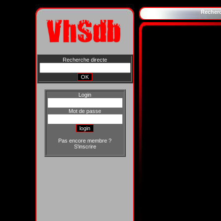
Recher
Recherche directe
Login
Mot de passe
Pas encore membre ?
S'inscrire