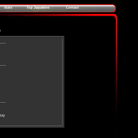
Stats
Top Jaquettes
Contact
r
____
____
____
FRA)