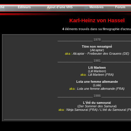
che
Editeurs
Ajout d'une VHS
Membres
Forum
Karl-Heinz von Hassel
4
éléments trouvés dans sa filmographie d'acteu
____________________
1978
________________
Titre non renseigné
(
Alcaptar
)
aka :
Alcaptar - Freibeuter des Grauens (DE)
____________________
1981
________________
Lili Marleen
(
Lili Marleen
)
aka :
Lili Marleen (FRA)
Lola une femme allemande
(
Lola
)
aka :
Lola une femme allemande (FRA)
____________________
1986
________________
L'été du samouraï
(
Der Sommer des Samurai
)
aka :
Ninja Samouraï (FRA) / L'été du Samouraï (