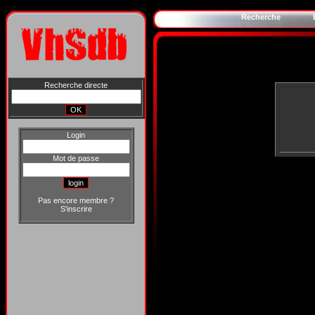
Recherche
Recherche directe
Login
Mot de passe
Pas encore membre ?
S'inscrire