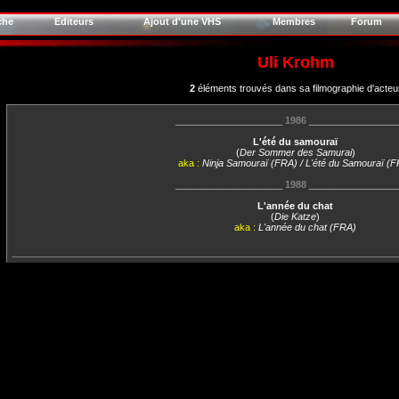
che
Editeurs
Ajout d'une VHS
Membres
Forum
Uli Krohm
2
éléments trouvés dans sa filmographie d'acteu
____________________
1986
________________
L'été du samouraï
(
Der Sommer des Samurai
)
aka :
Ninja Samouraï (FRA) / L'été du Samouraï (
____________________
1988
________________
L'année du chat
(
Die Katze
)
aka :
L'année du chat (FRA)