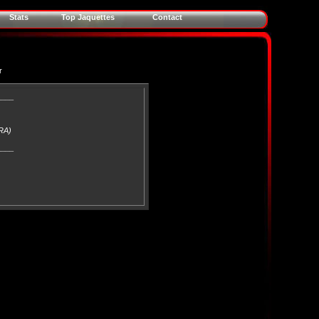
Stats
Top Jaquettes
Contact
r
____
FRA)
____