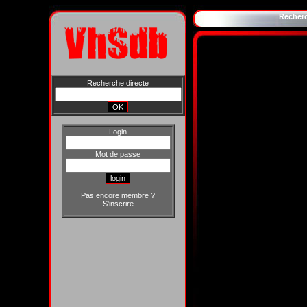
Recher
Recherche directe
Login
Mot de passe
Pas encore membre ?
S'inscrire