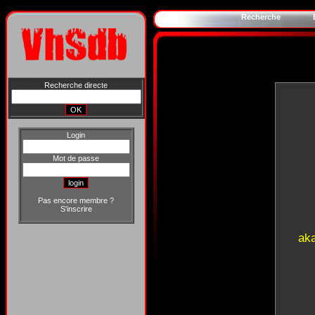
Recherche
Recherche directe
Login
Mot de passe
Pas encore membre ?
S'inscrire
ak