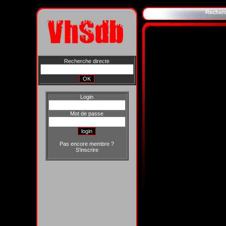
Recher
Recherche directe
Login
Mot de passe
Pas encore membre ?
S'inscrire