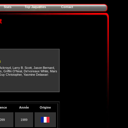
Stats
Top Jaquettes
Contact
t
s
Ackroyd
,
Larry B. Scott
,
Jason Bernard
,
s
,
Griffin O'Neal
,
De'voreaux White
,
Mars
Guy Christopher
,
Yasmine Delawari
ence
Année
Origine
099
1989