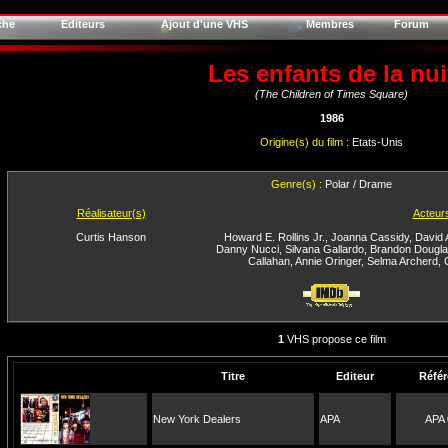
che
Editeurs
Ajout d'une VHS
Membres
Forum
Les enfants de la nui
(The Children of Times Square)
1986
Origine(s) du film :
Etats-Unis
Genre(s) :
Polar / Drame
Réalisateur(s)
Acteur
Curtis Hanson
Howard E. Rollins Jr.
,
Joanna Cassidy
,
David 
Danny Nucci
,
Silvana Gallardo
,
Brandon Dougla
Callahan
,
Annie Oringer
,
Selma Archerd
,
1
VHS propose ce film
Titre
Editeur
Référ
New York Dealers
APA
APA 