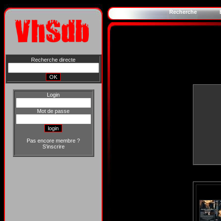
Recherche
Recherche directe
Login
Mot de passe
Pas encore membre ?
S'inscrire