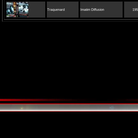
Traquenard
Imatim Diffusion
195