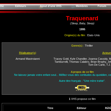
che
Editeurs
Ajout d'une VHS
Membres
Forum
Traquenard
(Sleep, Baby, Sleep)
1995
Origine(s) du film :
Etats-Unis
Genre(s) :
Thriller
Réalisateur(s)
Acteur
Armand Mastroianni
Tracey Gold
,
Kyle Chandler
,
Joanna Cassidy
,
M
Tamburrelli
,
Thomas Calabro
,
Brian Brophy
,
Je
Tom De Carlo
,
T.J
A propos de ce film
Ne laissez jamais votre enfant seul... Méfiez-vous des certitudes du quotidien, ce f
Autre titre français : "Une mère trahie".
1
VHS propose ce film
Titre
Editeur
Réfé