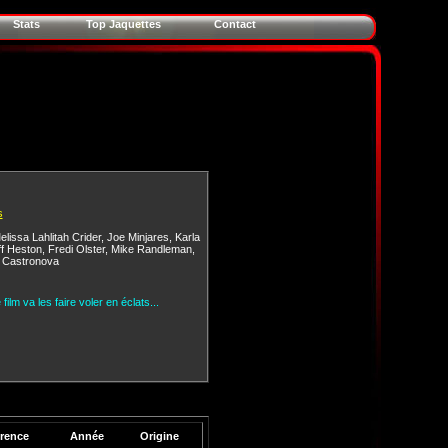
Stats
Top Jaquettes
Contact
s
elissa Lahlitah Crider
,
Joe Minjares
,
Karla
ff Heston
,
Fredi Olster
,
Mike Randleman
,
. Castronova
ilm va les faire voler en éclats...
rence
Année
Origine