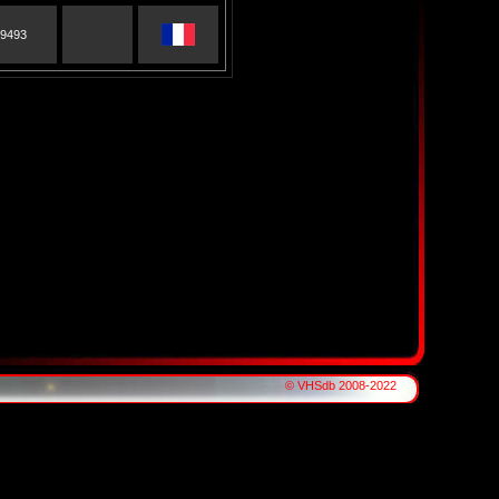
9493
© VHSdb 2008-2022