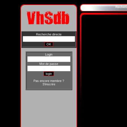
Recher
Recherche directe
Login
Mot de passe
Pas encore membre ?
S'inscrire