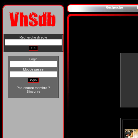
Recherche
Recherche directe
Login
Mot de passe
Pas encore membre ?
S'inscrire