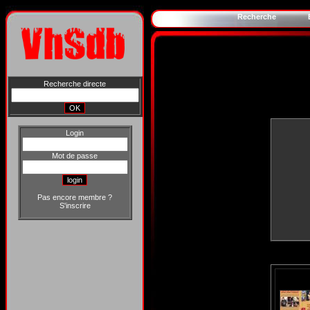
Recherche
Recherche directe
Login
Mot de passe
Pas encore membre ?
S'inscrire