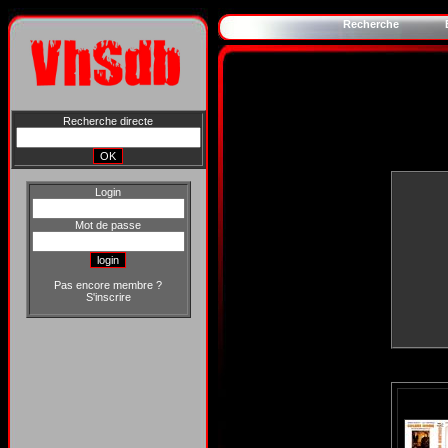
Recherche
Recherche directe
Login
Mot de passe
Pas encore membre ?
S'inscrire