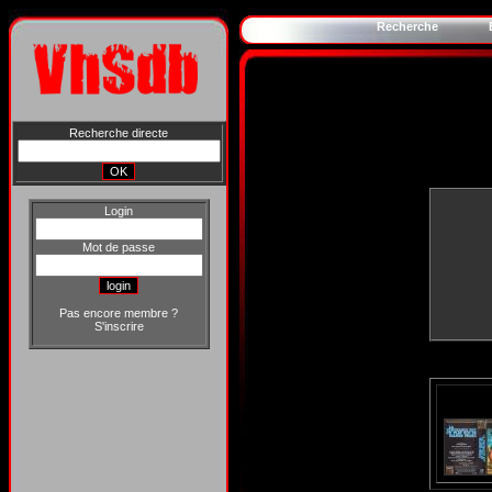
Recherche
Recherche directe
Login
Mot de passe
Pas encore membre ?
S'inscrire