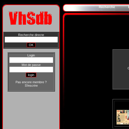
Recherche
Recherche directe
Login
Mot de passe
Pas encore membre ?
S'inscrire