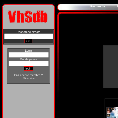
Recherche
Recherche directe
Login
Mot de passe
Pas encore membre ?
S'inscrire